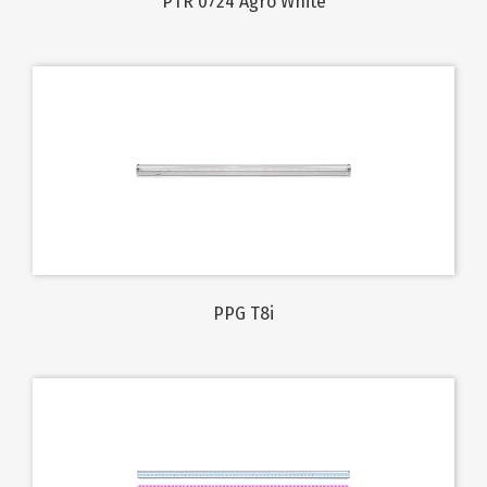
PTR 0724 Agro White
PPG T8i