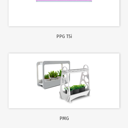
PPG T5i
PMG