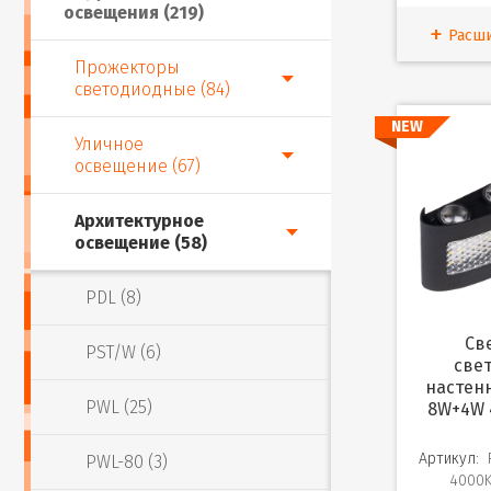
освещения (219)
Расш
Прожекторы
светодиодные (84)
NEW
Уличное
освещение (67)
Архитектурное
освещение (58)
PDL (8)
Светильник
PST/W (6)
све
настен
PWL (25)
8W+4W 
Артикул:
PWL-80 (3)
4000K