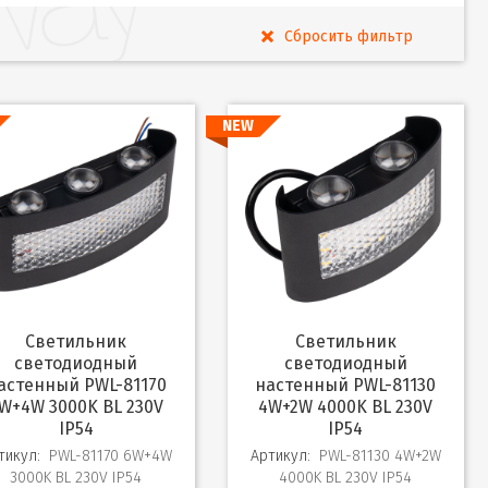
NEW
Светильник
Светильник
светодиодный
светодиодный
астенный PWL-81170
настенный PWL-81130
W+4W 3000K BL 230V
4W+2W 4000K BL 230V
IP54
IP54
тикул:
PWL-81170 6W+4W
Артикул:
PWL-81130 4W+2W
3000K BL 230V IP54
4000K BL 230V IP54