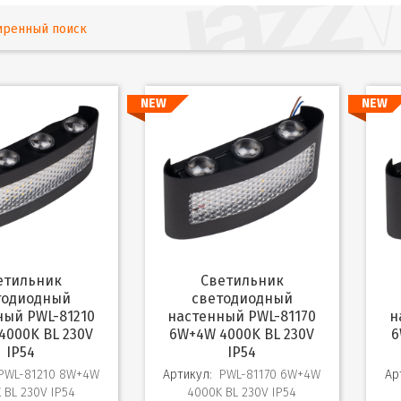
иренный поиск
NEW
NEW
Светильник
тодиодный
светодиодный
ный PWL-81210
настенный PWL-81170
н
4000K BL 230V
6W+4W 4000K BL 230V
6
IP54
IP54
PWL-81210 8W+4W
Артикул:
PWL-81170 6W+4W
Ар
 BL 230V IP54
4000K BL 230V IP54