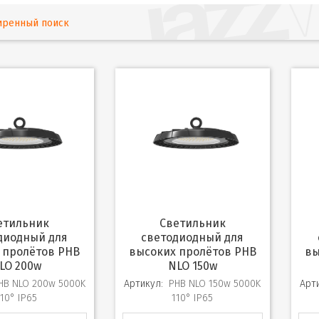
иренный поиск
Светильник
диодный для
светодиодный для
 пролётов PHB
высоких пролётов PHB
вы
LO 200w
NLO 150w
HB NLO 200w 5000K
Артикул:
PHB NLO 150w 5000K
Арт
110° IP65
110° IP65