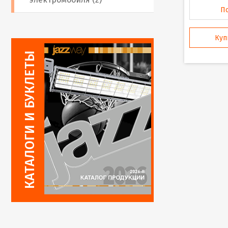
П
Куп