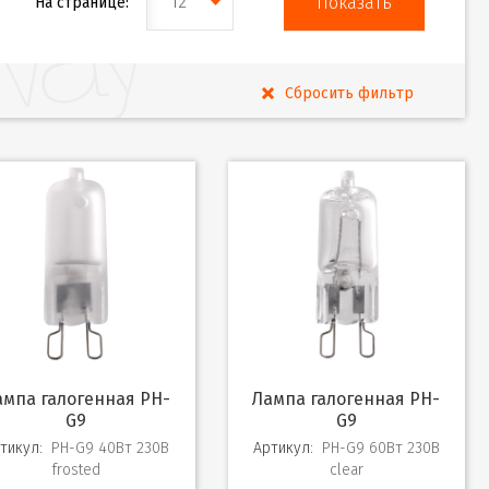
12
На странице:
Лампа галогенная PH-
G9
G9
тикул:
PH-G9 40Вт 230В
Артикул:
PH-G9 60Вт 230В
frosted
clear