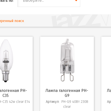
Выберите...
вать по:
иренный поиск
Лампа галогенная PH-
Лампа галогенная PH-
С35
G9
H-C35 42w clear E14
Артикул:
PH-G9 40Вт 230В
Ар
clear