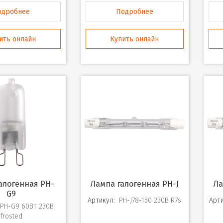
одробнее
Подробнее
ить онлайн
Купить онлайн
Лампа галогенная PH-J
Л
G9
Артикул:
PH-J78-150 230В R7s
Арти
PH-G9 60Вт 230В
frosted