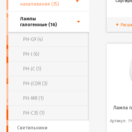
Сортиро
накаливания (35)
Лампы
галогенные (16)
Расш
PH-G9 (4)
PH-J (6)
PH-JC (1)
PH-JCDR (3)
PH-MR (1)
Лампа галогенная PH-
PH-С35 (1)
Артикул:
P
Светильники