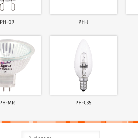
PH-G9
PH-J
PH-MR
PH-С35