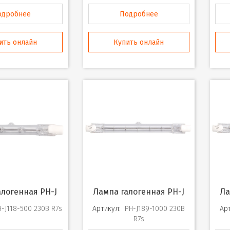
одробнее
Подробнее
ить онлайн
Купить онлайн
алогенная PH-J
Лампа галогенная PH-J
Л
H-J118-500 230В R7s
Артикул:
PH-J189-1000 230В
Ар
R7s