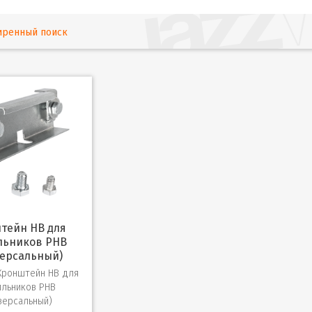
иренный поиск
льников PHB
версальный)
Кронштейн HB для
ильников PHB
версальный)