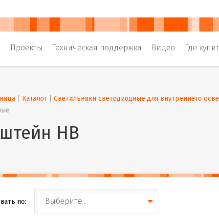
и
Проекты
Техническая поддержка
Видео
Где купи
аница
 | 
Каталог
 | 
Светильники светодиодные для внутреннего осв
ные
штейн HB
Выберите...
вать по: