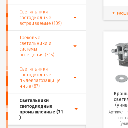
Светильники
Расш
светодиодные
встраиваемые (109)
Трековые
светильники и
системы
освещения (315)
Светильники
светодиодные
пылевлагозащище
нные (87)
Кронштейн HB для
свети
Светильники
(уни
светодиодные
промышленные (71
Артикул:
)
свет
(уни