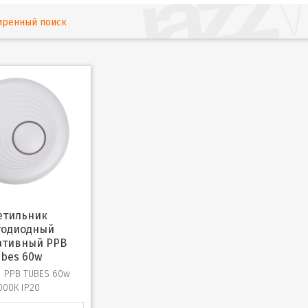
иренный поиск
тодиодный
ативный PPB
ubes 60w
PPB TUBES 60w
000К IP20