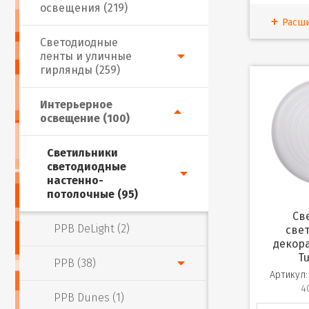
освещения (219)
Расш
Светодиодные
ленты и уличные
гирлянды (259)
Интерьерное
освещение (100)
Светильники
светодиодные
настенно-
потолочные (95)
Светильник
PPB DeLight (2)
све
декор
T
PPB (38)
Артикул:
4
PPB Dunes (1)