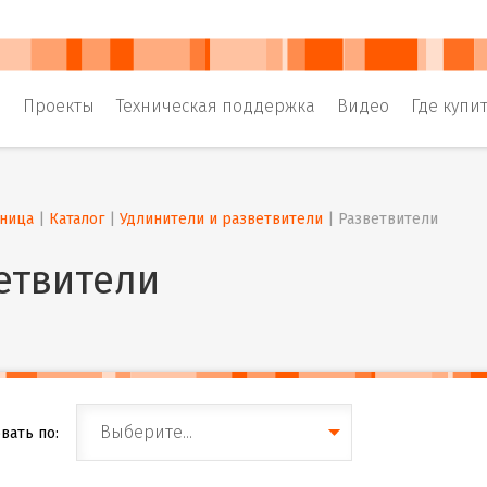
и
Проекты
Техническая поддержка
Видео
Где купи
аница
 | 
Каталог
 | 
Удлинители и разветвители
 | 
Разветвители
етвители
Выберите...
вать по: