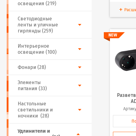
освещения (219)
Расш
Светодиодные
ленты и уличные
гирлянды (259)
NEW
Интерьерное
освещение (100)
Фонари (28)
Элементы
питания (33)
Разветвитель JAZZway
A
Настольные
Артику
светильники и
ночники (28)
П
Удлинители и