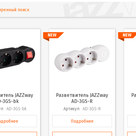
иренный поиск
NEW
NEW
Разветвитель JAZZway
Разветвитель JAZZway
D-3GS-bk
AD-3GS-R
л:
AD-3GS-bk
Артикул:
AD-3GS-R
одробнее
Подробнее