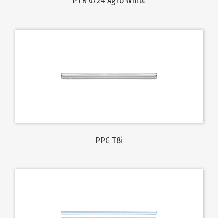
PTR 0724 Agro White
PPG T8i