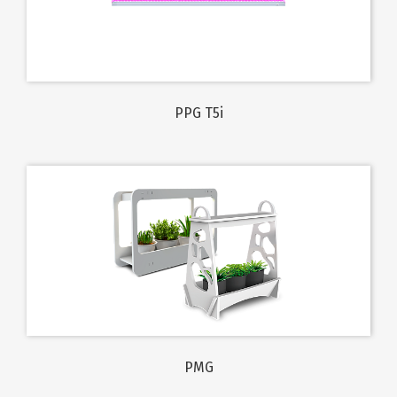
PPG T5i
PMG