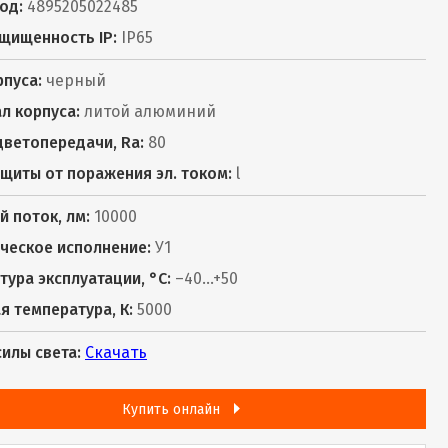
од:
4895205022485
щищенность IP:
IP65
рпуса:
черный
л корпуса:
литой алюминий
цветопередачи, Ra:
80
ащиты от поражения эл. током:
l
й поток, лм:
10000
ческое исполнение:
У1
тура эксплуатации, °С:
–40...+50
я температура, К:
5000
силы света:
Скачать
Купить онлайн