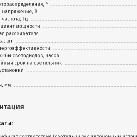
етораспределения, °
 напряжение, В
 частота, Гц
циент мощности
ал рассеивателя
а, шт
энергоэффективности
ужбы светодиодов, часов
йный срок на светильник
установки
ы, мм
нтация
аты:
ификат соответствия (светильники с автономным источни