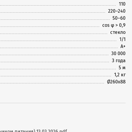
110
220–240
50–60
cos φ > 0,9
стекло
1/1
A+
30 000
3 года
5 м
1,2 кг
Ø260x88
ком питания) 13.03.2026.pdf