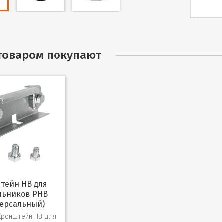
 товаром покупают
льников PHB
версальный)
Кронштейн HB для