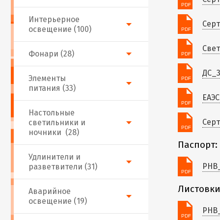
Интерьерное
Серт
освещение (100)
Свет
Фонари (28)
ДС_3
Элементы
питания (33)
ЕАЭС
Настольные
Серт
светильники и
ночники (28)
Паспорт:
Удлинители и
PHB_
разветвители (31)
Листовки
Аварийное
освещение (19)
PHB