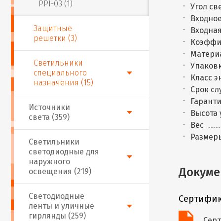
PPI-03 (1)
Угол св
Входное
Защитные
Входная
решетки (3)
Коэффи
Матери
Светильники
Упаковк
специального
Класс 
назначения (15)
Срок сл
Гаранти
Источники
Высота 
света (359)
Вес
Размер
Светильники
светодиодные для
наружного
Докуме
освещения (219)
Светодиодные
Сертифик
ленты и уличные
гирлянды (259)
Серт