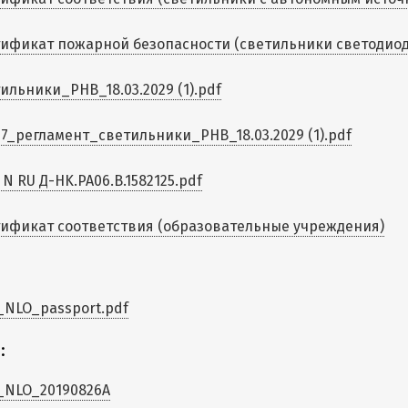
ификат пожарной безопасности (светильники светодиодны
ильники_PHB_18.03.2029 (1).pdf
7_регламент_светильники_PHB_18.03.2029 (1).pdf
 N RU Д-HK.РА06.В.1582125.pdf
ификат соответствия (образовательные учреждения)
NLO_passport.pdf
:
_NLO_20190826A