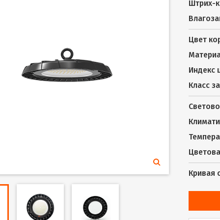
Штрих-к
Влагоза
Цвет ко
Материа
Индекс 
Класс з
Светово
Климати
Темпера
Цветова
Кривая 