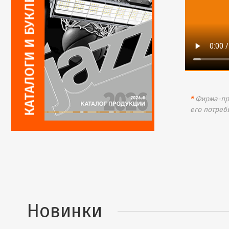
*
Фирма-про
его потреб
Новинки