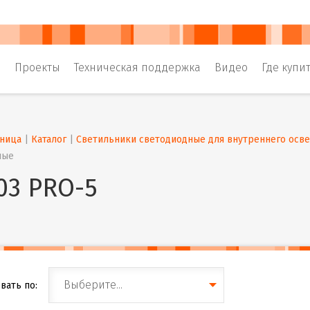
и
Проекты
Техническая поддержка
Видео
Где купи
аница
 | 
Каталог
 | 
Светильники светодиодные для внутреннего осв
ные
03 PRO-5
Выберите...
вать по: