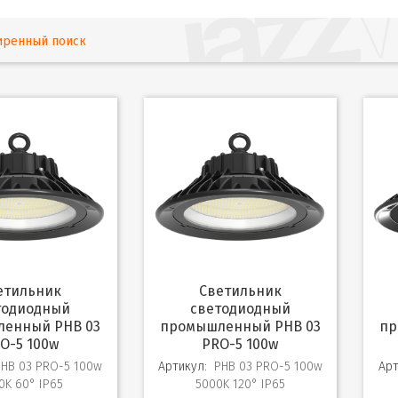
иренный поиск
Светильник
тодиодный
светодиодный
енный PHB 03
промышленный PHB 03
пр
O-5 100w
PRO-5 100w
PHB 03 PRO-5 100w
Артикул:
PHB 03 PRO-5 100w
Арт
0K 60° IP65
5000K 120° IP65