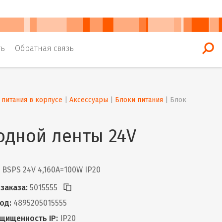
ть
Обратная связь
 питания в корпусе
 | 
Аксессуары
 | 
Блоки питания
 | 
Блок 
одной ленты 24V
BSPS 24V 4,160A=100W IP20
заказа:
5015555
од:
4895205015555
щищенность IP:
IP20