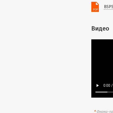
BSPS
Видео
*
Фирма-про