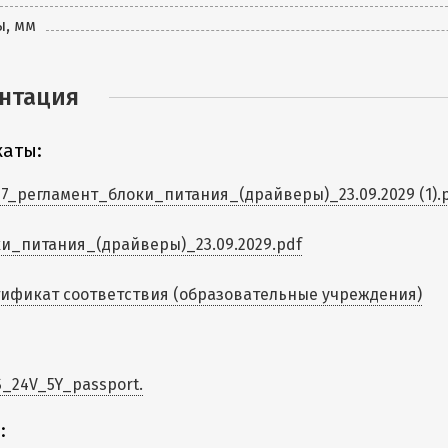
ы, мм
нтация
аты:
7_регламент_блоки_питания_(драйверы)_23.09.2029 (1).
и_питания_(драйверы)_23.09.2029.pdf
ификат соответствия (образовательные учреждения)
_24V_5Y_passport.
: