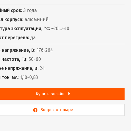
йный срок:
3 года
л корпуса:
алюминий
тура эксплуатации, °С:
–20...+40
от перегрева:
да
 напряжение, В:
176-264
частота, Гц:
50-60
е напряжение, В:
24
ток, мА:
1,10-0,83
Купить онлайн
Вопрос о товаре