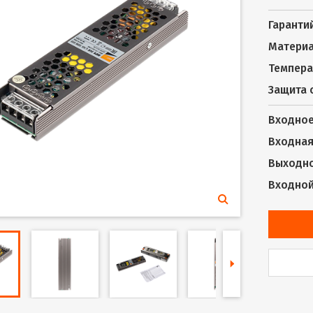
Гаранти
Материа
Темпера
Защита 
Входное
Входная 
Выходно
Входной 