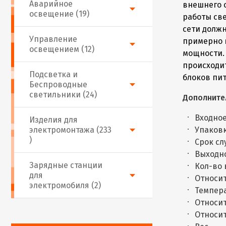
Аварийное
внешнего 
освещение (19)
работы св
сети должн
Управление
примерно 
освещением (12)
мощности.
происходи
Подсветка и
блоков пи
Беспроводные
светильники (24)
Дополните
Входное
Изделия для
электромонтажа (233
Упаковк
)
Срок сл
Выходно
Зарядные станции
Кол-во
для
Относи
электромобиля (2)
Темпера
Относит
Относит