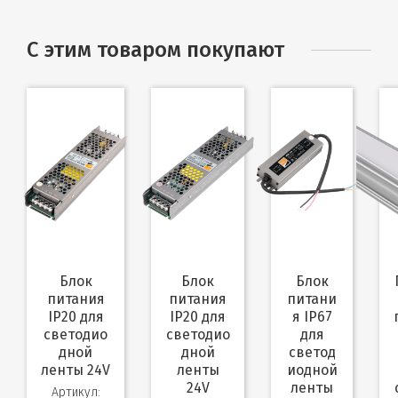
С этим товаром покупают
Блок
Блок
Блок
П
питания
питания
питани
IP20 для
IP20 для
я IP67
светодио
светодио
для
дной
дной
светод
ленты 24V
ленты
иодной
24V
ленты
Артикул: