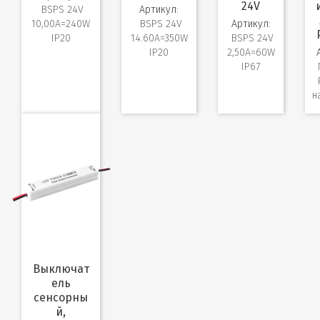
24V
BSPS 24V
Артикул:
10,00A=240W
BSPS 24V
Артикул:
IP20
14.60A=350W
BSPS 24V
IP20
2,50A=60W
IP67
н
Выключат
ель
сенсорны
й,