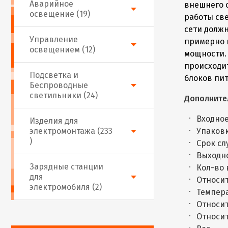
Аварийное
внешнего 
освещение (19)
работы св
сети должн
Управление
примерно 
освещением (12)
мощности.
происходи
Подсветка и
блоков пи
Беспроводные
светильники (24)
Дополните
Входное
Изделия для
электромонтажа (233
Упаковк
)
Срок сл
Выходно
Зарядные станции
Кол-во
для
Относи
электромобиля (2)
Темпера
Относит
Относит