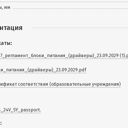
ы, мм
нтация
аты:
7_регламент_блоки_питания_(драйверы)_23.09.2029 (1).
и_питания_(драйверы)_23.09.2029.pdf
ификат соответствия (образовательные учреждения)
_24V_5Y_passport.
: