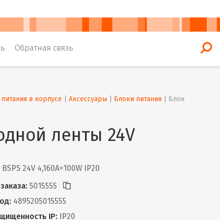
ть
Обратная связь
 питания в корпусе
 | 
Аксессуары
 | 
Блоки питания
 | 
Блок 
одной ленты 24V
BSPS 24V 4,160A=100W IP20
заказа:
5015555
од:
4895205015555
щищенность IP:
IP20