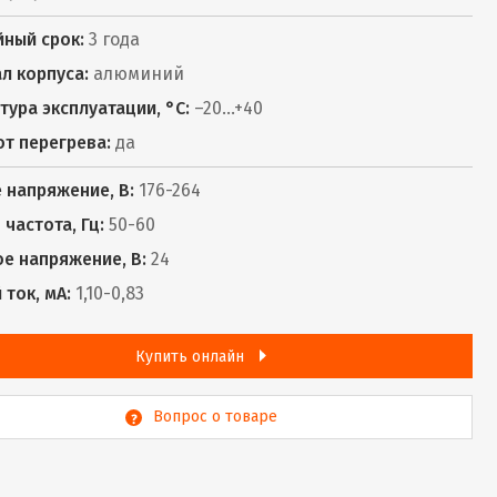
йный срок:
3 года
л корпуса:
алюминий
тура эксплуатации, °С:
–20...+40
от перегрева:
да
 напряжение, В:
176-264
частота, Гц:
50-60
е напряжение, В:
24
ток, мА:
1,10-0,83
Купить онлайн
Вопрос о товаре