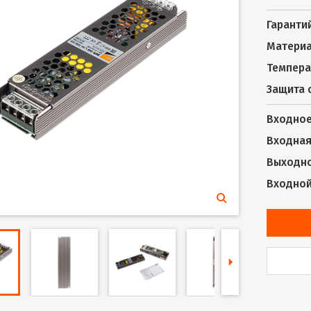
Гаранти
Материа
Темпера
Защита 
Входное
Входная 
Выходно
Входной 