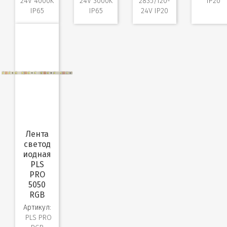
24V 4000K
24V 3000K
2835/120-
IP20
IP65
IP65
24V IP20
Лента
светод
иодная
PLS
PRO
5050
RGB
Артикул:
PLS PRO