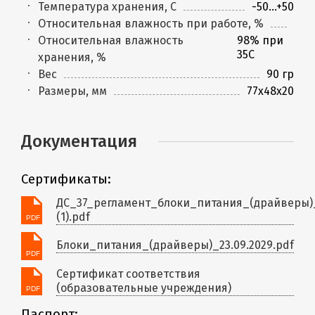
Температура хранения, C
-50...+50
Относительная влажность при работе, %
Относительная влажность
98% при
35С
хранения, %
Вес
90 гр
Размеры, мм
77х48х20
Документация
Сертификаты:
ДС_37_регламент_блоки_питания_(драйверы)_
(1).pdf
Блоки_питания_(драйверы)_23.09.2029.pdf
Сертификат соответствия
(образовательные учреждения)
Паспорт: