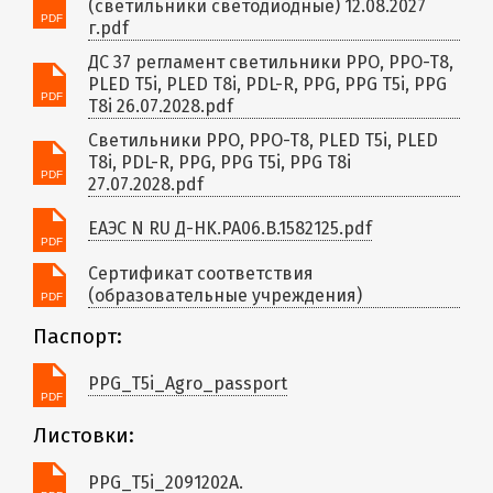
(светильники светодиодные) 12.08.2027
г.pdf
ДС 37 регламент светильники PPO, PPO-T8,
PLED T5i, PLED T8i, PDL-R, PPG, PPG T5i, PPG
T8i 26.07.2028.pdf
Светильники PPO, PPO-T8, PLED T5i, PLED
T8i, PDL-R, PPG, PPG T5i, PPG T8i
27.07.2028.pdf
ЕАЭС N RU Д-HK.РА06.В.1582125.pdf
Сертификат соответствия
(образовательные учреждения)
Паспорт:
PPG_T5i_Agro_passport
Листовки:
PPG_T5i_2091202A.