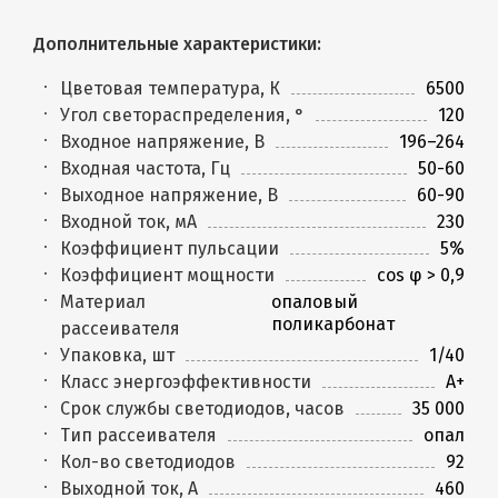
Дополнительные характеристики:
Цветовая температура, К
6500
Угол светораспределения, °
120
Входное напряжение, В
196–264
Входная частота, Гц
50-60
Выходное напряжение, В
60-90
Входной ток, мА
230
Коэффициент пульсации
5%
Коэффициент мощности
cos φ > 0,9
Материал
опаловый
поликарбонат
рассеивателя
Упаковка, шт
1/40
Класс энергоэффективности
A+
Срок службы светодиодов, часов
35 000
Тип рассеивателя
опал
Кол-во светодиодов
92
Выходной ток, А
460