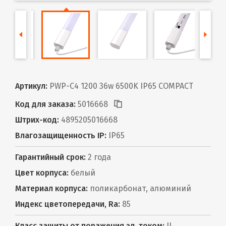
Артикул:
PWP-С4 1200 36w 6500K IP65 COMPACT
Код для заказа:
5016668
Штрих-код:
4895205016668
Влагозащищенность IP:
IP65
Гарантийный срок:
2 года
Цвет корпуса:
белый
Материал корпуса:
поликарбонат, алюминий
Индекс цветопередачи, Ra:
85
Класс защиты от поражения эл. током:
II