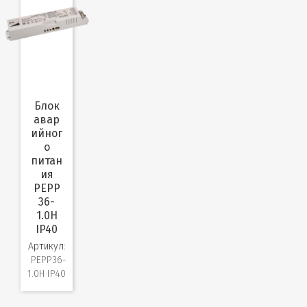
Блок
авар
ийног
о
питан
ия
PEPP
36-
1.0H
IP40
Артикул:
PEPP36-
1.0H IP40