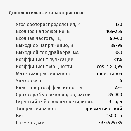
Дополнительные характеристики:
Угол светораспределения, °
120
Входное напряжение, В
165-265
Входная частота, Гц
50-60
Выходное напряжение, В
85-95
Выходной ток драйвера, мА
380
Коэффициент пульсации
<1%
Коэффициент мощности
cos φ > 0,95
Материал рассеивателя
полистирол
Упаковка, шт
4
Класс энергоэффективности
A++
Срок службы светодиодов, часов
35 000
Гарантийный срок на светильник
3 года
Тип рассеивателя
призматический
Вес
1500 гр
Размеры, мм
595x595x35