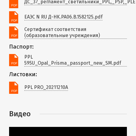
ДС_37_регламент_светильники_PPL,_PSP,_PL
ЕАЭС N RU Д-HK.РА06.В.1582125.pdf
Сертификат соответствия
(образовательные учреждения)
Паспорт:
PPL
595U_Opal_Prisma_passport_new_SM.pdf
Листовки:
PPL PRO_20211210A
Видео