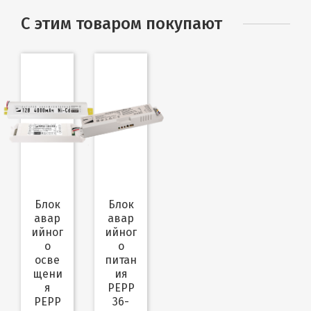
С этим товаром покупают
Блок
Блок
авар
авар
ийног
ийног
о
о
осве
питан
щени
ия
я
PEPP
PEPP
36-