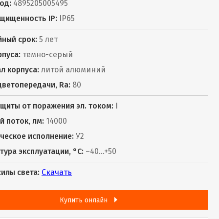
од:
4895205005495
щищенность IP:
IP65
йный срок:
5 лет
рпуса:
темно-серый
л корпуса:
литой алюминий
цветопередачи, Ra:
80
ащиты от поражения эл. током:
I
й поток, лм:
14000
ческое исполнение:
У2
тура эксплуатации, °С:
–40...+50
силы света:
Скачать
Купить онлайн