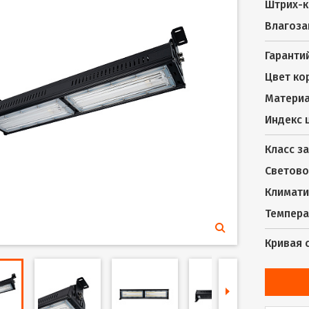
Штрих-к
Влагоза
Гаранти
Цвет ко
Материа
Индекс 
Класс з
Светово
Климати
Темпера
Кривая 