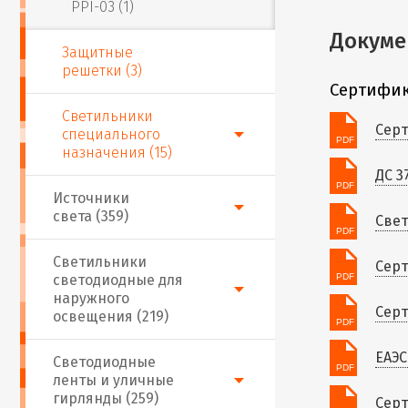
PPI-03 (1)
Докуме
Защитные
решетки (3)
Сертифик
Светильники
Серт
специального
назначения (15)
ДС 3
Источники
света (359)
Свет
Светильники
Серт
светодиодные для
наружного
Серт
освещения (219)
ЕАЭС
Светодиодные
ленты и уличные
гирлянды (259)
Серт