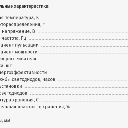
льные характеристики:
я температура, К
етораспределения, °
 напряжение, В
 частота, Гц
циент пульсации
циент мощности
ал рассеивателя
а, шт
энергоэффективности
ужбы светодиодов, часов
установки
светодиодов
тура хранения, C
ельная влажность хранения, %
ы, мм