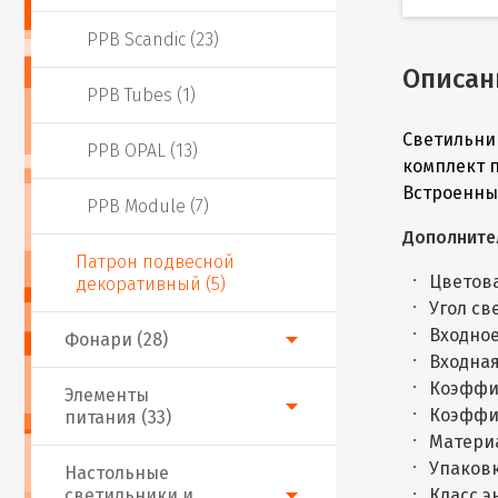
PPB Scandic (23)
Описан
PPB Tubes (1)
Светильни
PPB OPAL (13)
комплект 
Встроенны
PPB Module (7)
Дополните
Патрон подвесной
Цветова
декоративный (5)
Угол св
Входное
Фонари (28)
Входная
Коэффи
Элементы
Коэффи
питания (33)
Матери
Упаковк
Настольные
светильники и
Класс 