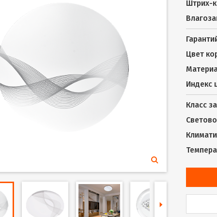
Штрих-к
Влагоза
Гаранти
Цвет ко
Материа
Индекс 
Класс з
Светово
Климати
Темпера