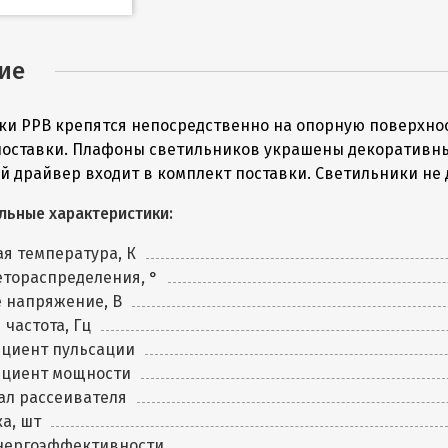
ие
ки PPB крепятся непосредственно на опорную поверхнос
поставки. Плафоны светильников украшены декоративны
й драйвер входит в комплект поставки. Светильники не
льные характеристики:
я температура, К
етораспределения, °
 напряжение, В
 частота, Гц
циент пульсации
циент мощности
ал рассеивателя
а, шт
энергоэффективности