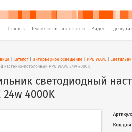
и
Проекты
Техническая поддержка
Видео
Где купи
аница
 | 
Каталог
 | 
Интерьерное освещение
 | 
PPB WAVE
 | 
Светильни
й настенно-потолочный PPB WAVE 24w 4000K
ильник светодиодный нас
 24w 4000K
Артикул:
Код для 