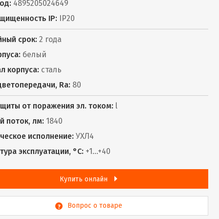
од:
4895205024649
щищенность IP:
IP20
йный срок:
2 года
рпуса:
белый
л корпуса:
сталь
цветопередачи, Ra:
80
ащиты от поражения эл. током:
l
й поток, лм:
1840
ческое исполнение:
УХЛ4
тура эксплуатации, °С:
+1...+40
Купить онлайн
Вопрос о товаре