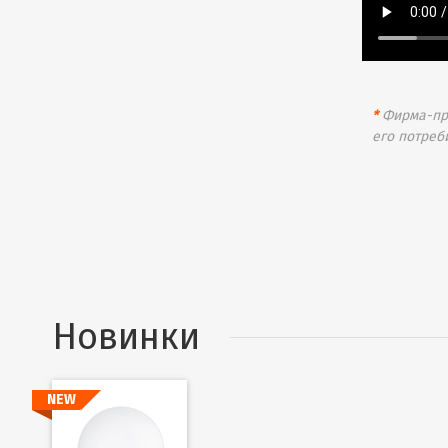
*
Фирма-про
его потреб
Новинки
NEW