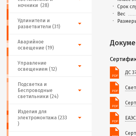
ночники (28)
Срок сл
Вес
Удлинители и
Размер
разветвители (31)
Докуме
Аварийное
освещение (19)
Сертифик
Управление
освещением (12)
ДС 3
Подсветка и
Свет
Беспроводные
светильники (24)
Серт
Изделия для
электромонтажа (233
ЕАЭС
)
Серт