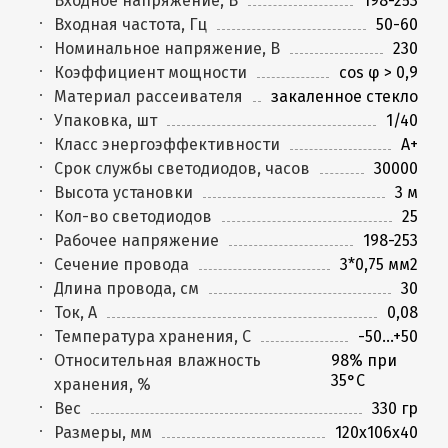
Входное напряжение, В
198-253
Входная частота, Гц
50-60
Номинальное напряжение, В
230
Коэффициент мощности
cos φ > 0,9
Материал рассеивателя
закаленное стекло
Упаковка, шт
1/40
Класс энергоэффективности
A+
Срок службы светодиодов, часов
30000
Высота установки
3 м
Кол-во светодиодов
25
Рабочее напряжение
198-253
Сечение провода
3*0,75 мм2
Длина провода, см
30
Ток, А
0,08
Температура хранения, C
-50...+50
Относительная влажность
98% при
35°С
хранения, %
Вес
330 гр
Размеры, мм
120х106х40