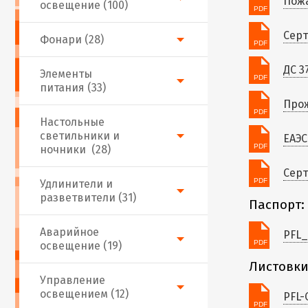
Пожа
освещение (100)
Серт
Фонари (28)
ДС 3
Элементы
питания (33)
Прож
Настольные
светильники и
ЕАЭС
ночники (28)
Серт
Удлинители и
разветвители (31)
Паспорт:
Аварийное
PFL_
освещение (19)
Листовки
Управление
освещением (12)
PFL-