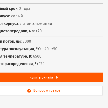
йный срок:
2 года
рпуса:
серый
л корпуса:
литой алюминий
цветопередачи, Ra:
>70
й поток, лм:
3000
тура эксплуатации, °С:
–40...+50
я температура, К:
6500
етораспределения, °:
120
Купить онлайн
Вопрос о товаре