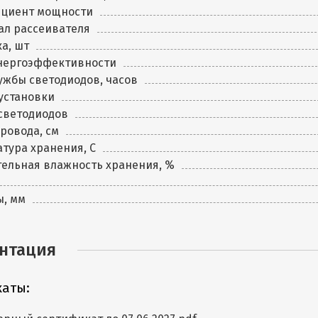
циент мощности
ал рассеивателя
а, шт
энергоэффективности
ужбы светодиодов, часов
установки
светодиодов
ровода, см
тура хранения, C
ельная влажность хранения, %
ы, мм
нтация
аты: