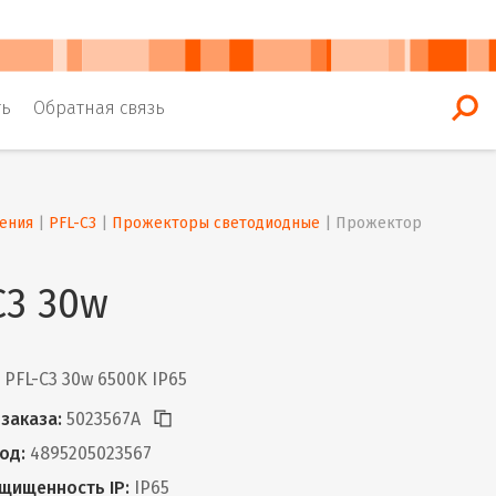
ть
Обратная связь
ения
 | 
PFL-C3
 | 
Прожекторы светодиодные
 | 
Прожектор 
C3 30w
PFL-C3 30w 6500K IP65
заказа:
5023567A
од:
4895205023567
щищенность IP:
IP65