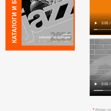
*
Фирма-про