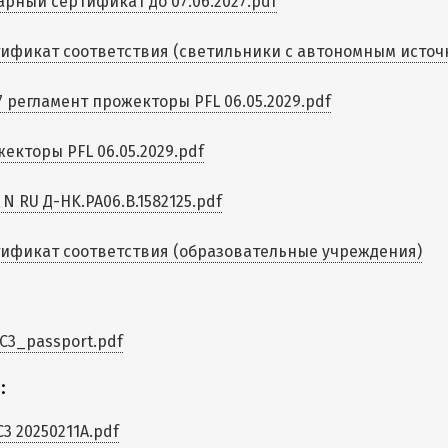
рный сертификат до 07.06.2027.pdf
ификат соответствия (светильники с автономным источни
7 регламент прожекторы PFL 06.05.2029.pdf
екторы PFL 06.05.2029.pdf
 N RU Д-HK.РА06.В.1582125.pdf
ификат соответствия (образовательные учреждения)
C3_passport.pdf
:
C3 20250211A.pdf