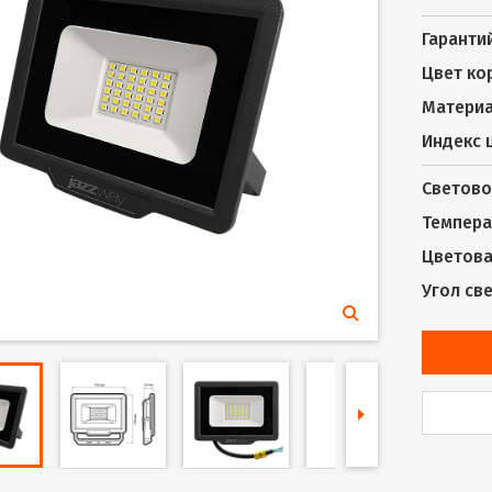
Гаранти
Цвет ко
Материа
Индекс 
Светово
Темпера
Цветова
Угол св