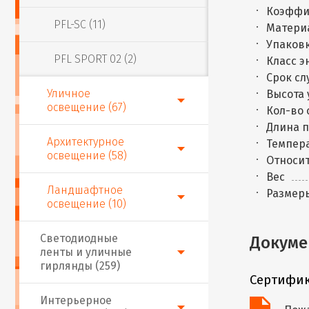
Коэффи
PFL-SC (11)
Матери
Упаковк
PFL SPORT 02 (2)
Класс 
Срок сл
Уличное
Высота 
освещение (67)
Кол-во 
Длина п
Архитектурное
Темпера
освещение (58)
Относит
Вес
Ландшафтное
Размер
освещение (10)
Светодиодные
Докуме
ленты и уличные
гирлянды (259)
Сертифик
Интерьерное