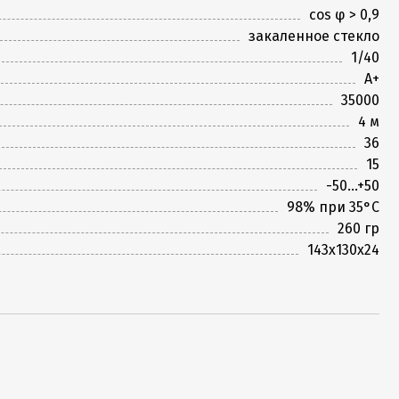
cos φ > 0,9
закаленное стекло
1/40
A+
35000
4 м
36
15
-50...+50
98% при 35°С
260 гр
143x130x24