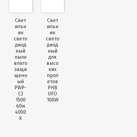
Свет
Свет
ильн
ильн
ик
ик
свето
свето
диод
диод
ный
ный
пыле
для
влаго
высо
защи
ких
щенн
прол
ый
етов
PWP-
PHB
С3
UFO
1500
100W
60w
4000
K