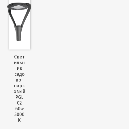
Свет
ильн
ик
садо
во-
парк
овый
PGL
02
60w
5000
K