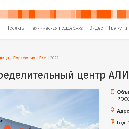
и
Проекты
Техническая поддержка
Видео
Где купи
аница
 | 
Портфолио
 | 
Все
 | 
2022
ределительный центр АЛ
Объе
РОС
Адре
Год: