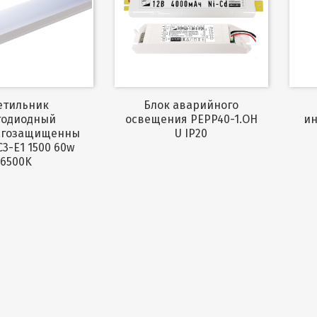
Блок аварийного
тодиодный
освещения PEPP40-1.OH
ин
агозащищенны
U IP20
3-E1 1500 60w
6500K