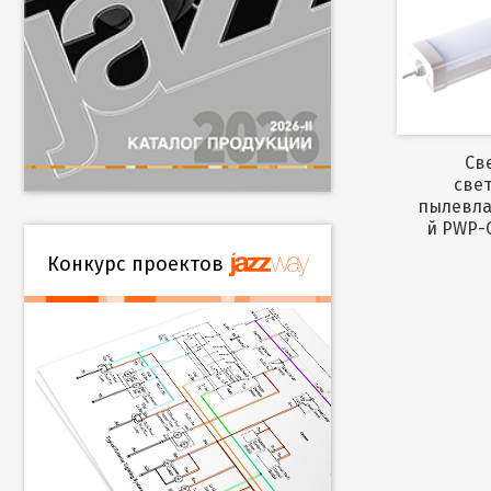
Светильник
све
пылевл
й PWP-С
Конкурс проектов