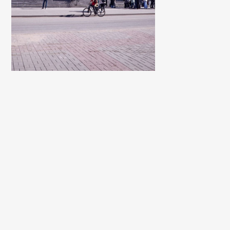
Кинотеатр Россия г. Великий
Spa отель П
Новгород, ул. Черняховского
Карачаево-
Респу