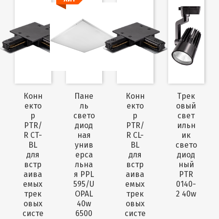
Конн
Пане
Конн
Трек
екто
ль
екто
овый
р
свето
р
свет
PTR/
диод
PTR/
ильн
R CT-
ная
R CL-
ик
BL
унив
BL
свето
для
ерса
для
диод
встр
льна
встр
ный
аива
я PPL
аива
PTR
емых
595/U
емых
0140-
трек
OPAL
трек
2 40w
овых
40w
овых
систе
6500
систе