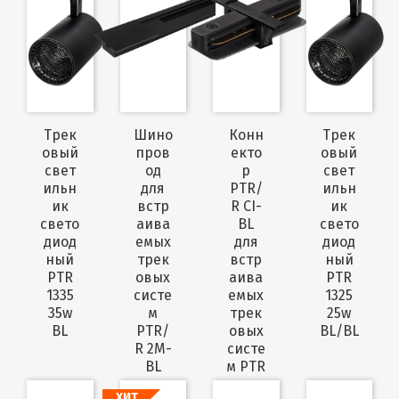
Трек
Шино
Конн
Трек
овый
пров
екто
овый
свет
од
р
свет
ильн
для
PTR/
ильн
ик
встр
R CI-
ик
свето
аива
BL
свето
диод
емых
для
диод
ный
трек
встр
ный
PTR
овых
аива
PTR
1335
систе
емых
1325
35w
м
трек
25w
BL
PTR/
овых
BL/BL
R 2M-
систе
BL
м PTR
ХИТ