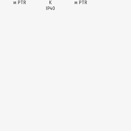
м PTR
K
м PTR
IP40