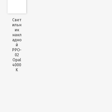
Свет
ильн
ик
накл
адно
й
PPO-
02
Opal
4000
K