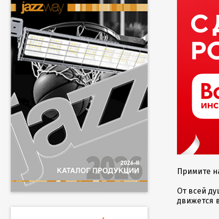
Примите н
От всей ду
движется в