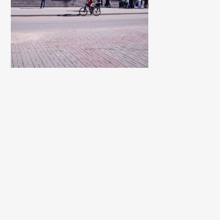
Кинотеатр Россия г. Великий
Spa отель П
Новгород, ул. Черняховского
Карачаево-
Респу