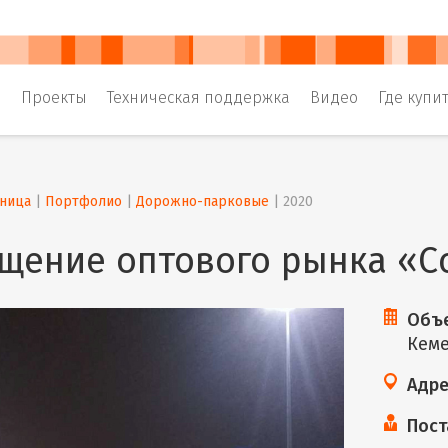
и
Проекты
Техническая поддержка
Видео
Где купи
аница
 | 
Портфолио
 | 
Дорожно-парковые
 | 
2020
щение оптового рынка «Cо
Объе
Кем
Адре
Пост