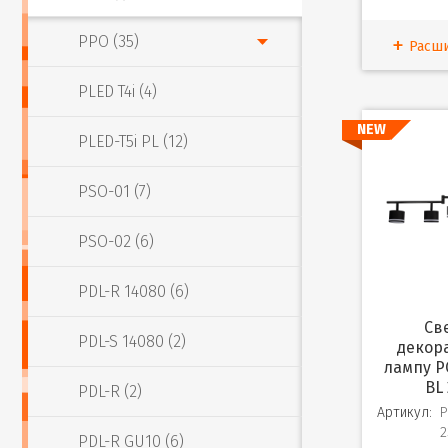
PPO (35)
Расш
PLED T4i (4)
NEW
PLED-T5i PL (12)
PSO-01 (7)
PSO-02 (6)
PDL-R 14080 (6)
Светильник
PDL-S 14080 (2)
декор
лампу P
BL 
PDL-R (2)
Артикул:
P
2
PDL-R GU10 (6)